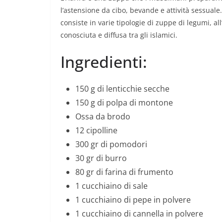
l’astensione da cibo, bevande e attività sessual
consiste in varie tipologie di zuppe di legumi, all
conosciuta e diffusa tra gli islamici.
Ingredienti:
150 g di lenticchie secche
150 g di polpa di montone
Ossa da brodo
12 cipolline
300 gr di pomodori
30 gr di burro
80 gr di farina di frumento
1 cucchiaino di sale
1 cucchiaino di pepe in polvere
1 cucchiaino di cannella in polvere