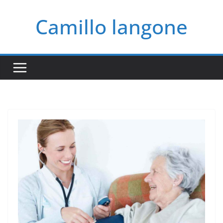
Salta
Camillo langone
al
contenuto