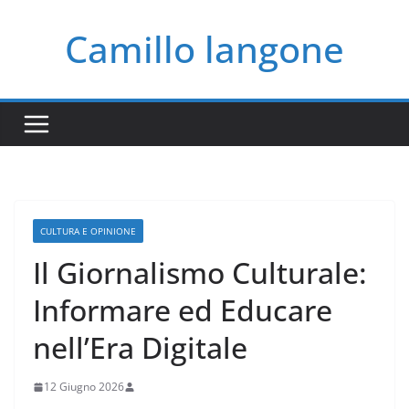
Salta
Camillo langone
al
contenuto
CULTURA E OPINIONE
Il Giornalismo Culturale:
Informare ed Educare
nell’Era Digitale
12 Giugno 2026