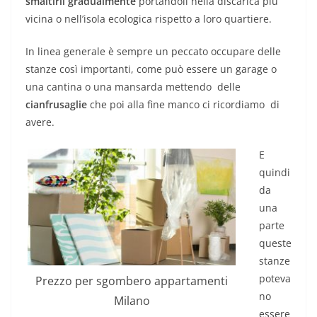
smaltirli gradualmente
portandoli nella discarica più
vicina o nell’isola ecologica rispetto a loro quartiere.
In linea generale è sempre un peccato occupare delle
stanze così importanti, come può essere un garage o
una cantina o una mansarda mettendo delle
cianfrusaglie
che poi alla fine manco ci ricordiamo di
avere.
E
quindi
da
una
parte
queste
stanze
poteva
Prezzo per sgombero appartamenti
no
Milano
essere