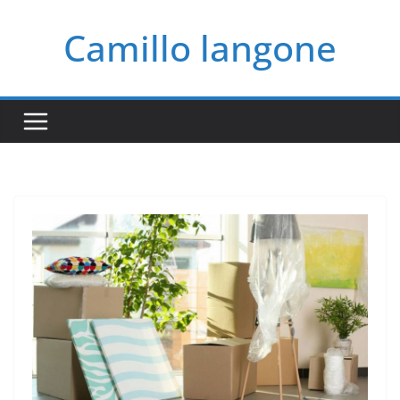
Salta
Camillo langone
al
contenuto