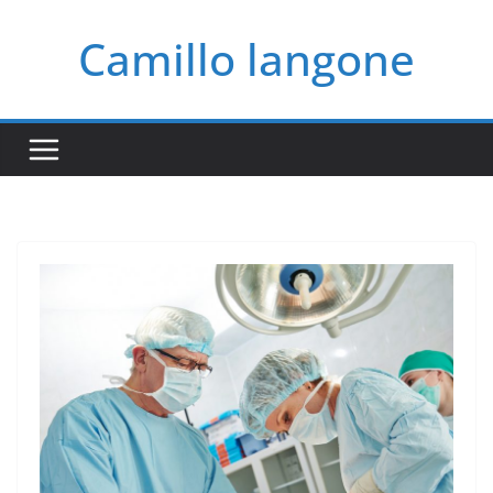
Salta
Camillo langone
al
contenuto