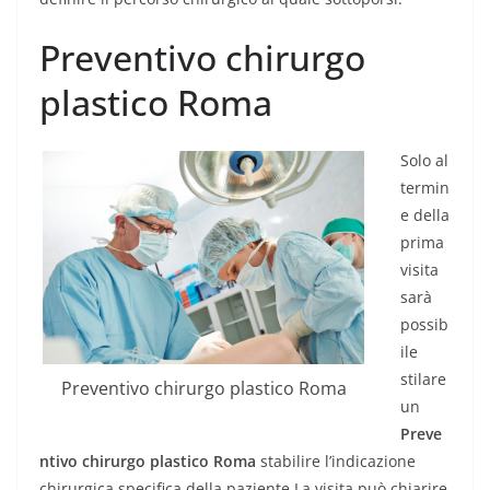
Preventivo chirurgo
plastico Roma
Solo al
termin
e della
prima
visita
sarà
possib
ile
stilare
Preventivo chirurgo plastico Roma
un
Preve
ntivo chirurgo plastico Roma
stabilire l’indicazione
chirurgica specifica della paziente La visita può chiarire