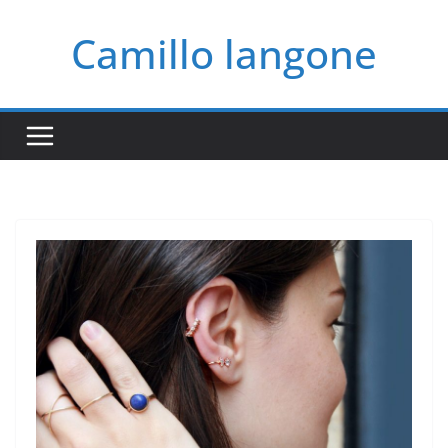
Salta
Camillo langone
al
contenuto