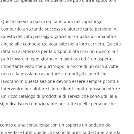
ncreto e competente come quello che può offrire appunto il
Questo servizio opera da tanti anni nel capoluogo
Lombardo un grande successo e aiutare tante persone in
questo delicato passaggio grazie all’empatia all’umanità e
anche alle competenze acquisite nella loro carriera. Questa
ditta si caratterizza per la disponibilità orari in quanto la si
può trovare in ogni giorno e in ogni ora ed è un aspetto
importante visto che purtroppo la morte di un caro a volte
non ce la possiamo aspettare e quindi gli esperti che
lavorano in questa sezione devono essere sempre pronti a
intervenire per aiutare i loro clienti. Inoltre possono offrire
un ricco catalogo di prodotti e di servizi che sono utili alla
 significativo ed emozionante per tutte quelle persone che
ncontro e una consulenza con un esperto un addetto dei
 a vedere tutte quelle che sono le priorità del funerale e la