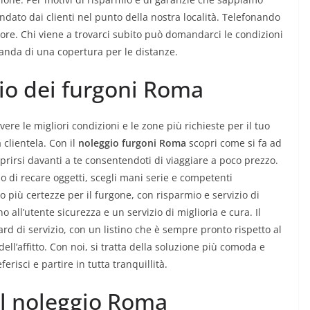
ato dai clienti nel punto della nostra località. Telefonando
liore. Chi viene a trovarci subito può domandarci le condizioni
manda di una copertura per le distanze.
gio dei furgoni Roma
avere le migliori condizioni e le zone più richieste per il tuo
 clientela. Con il
noleggio furgoni Roma
scopri come si fa ad
aprirsi davanti a te consentendoti di viaggiare a poco prezzo.
o di recare oggetti, scegli mani serie e competenti
mo più certezze per il furgone, con risparmio e servizio di
no all’utente sicurezza e un servizio di miglioria e cura. Il
rd di servizio, con un listino che è sempre pronto rispetto al
ell’affitto. Con noi, si tratta della soluzione più comoda e
risci e partire in tutta tranquillità.
del noleggio Roma