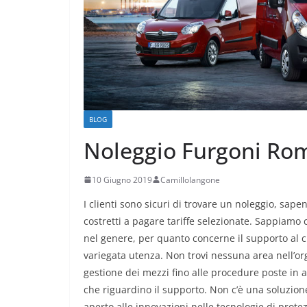
BLOG
Noleggio Furgoni Ro
10 Giugno 2019
Camillolangone
I clienti sono sicuri di trovare un noleggio, sape
costretti a pagare tariffe selezionate. Sappiamo 
nel genere, per quanto concerne il supporto al cl
variegata utenza. Non trovi nessuna area nell’org
gestione dei mezzi fino alle procedure poste in
che riguardino il supporto. Non c’è una soluzione
aperto alle innovazioni nelle tecnologie di prot