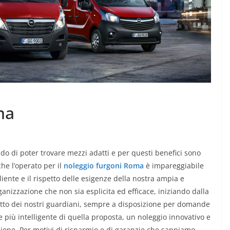
ma
ndo di poter trovare mezzi adatti e per questi benefici sono
che l’operato per il
noleggio furgoni Roma
è impareggiabile
iente e il rispetto delle esigenze della nostra ampia e
anizzazione che non sia esplicita ed efficace, iniziando dalla
 atto dei nostri guardiani, sempre a disposizione per domande
 più intelligente di quella proposta, un noleggio innovativo e
ezione. Per motivi di risparmio e di garanzie che sappiamo