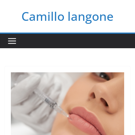
Salta
Camillo langone
al
contenuto