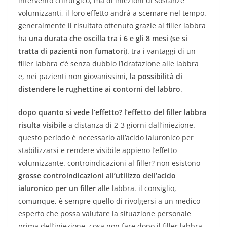
intervento chirurgico, ma di iniezioni di sostanze
volumizzanti, il loro effetto andrà a scemare nel tempo.
generalmente il risultato ottenuto grazie al filler labbra
ha
una durata che oscilla tra i 6 e gli 8 mesi (se si
tratta di pazienti non fumatori
). tra i vantaggi di un
filler labbra c’è senza dubbio l’idratazione alle labbra
e, nei pazienti non giovanissimi,
la possibilità di
distendere le rughettine ai contorni del labbro
.
dopo quanto si vede l’effetto? l’effetto del filler labbra
risulta visibile
a distanza di 2-3 giorni dall’iniezione.
questo periodo è necessario all’acido ialuronico per
stabilizzarsi e rendere visibile appieno l’effetto
volumizzante. controindicazioni al filler? non esistono
grosse controindicazioni all’utilizzo dell’acido
ialuronico per un filler
alle labbra. il consiglio,
comunque, è sempre quello di rivolgersi a un medico
esperto che possa valutare la situazione personale
prima dell’iniezione. cosa non fare dopo il filler labbra