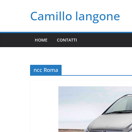
Salta
Camillo langone
al
contenuto
HOME
CONTATTI
ncc Roma